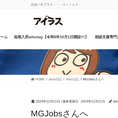
コ
ナ
出会いをプラス・・・ａｉｌｕｓ
ン
ビ
テ
ゲ
ン
ー
ツ
シ
に
ョ
ホーム
短期入所ailustay【令和5年10月1日開設!!!】
相談支援専門
移
ン
動
に
移
動
HOME
ailus日記
ailus日記
MGJobsさんへ
2024年12月21日
/ 最終更新日 :
2024年12月21日
kan
MGJobsさんへ