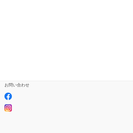
短期入所ailustay【令和5年10月1日開設!!!】
相談支援専門員
事業所さま専用
ailus日記
サービスについて
ご利用の流れ
求人情報【募集中】
お問い合わせ