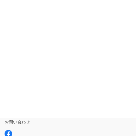
ホーム
短期入所ailustay【令和5年10月1日開設!!!】
相談支援専門員
事業所さま専用
ailus日記
サービスについて
ご利用の流れ
求人情報【募集中】
お問い合わせ