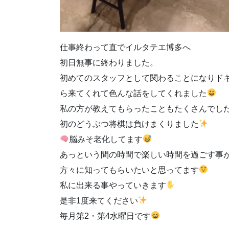
仕事終わって直でイルタテエ博多へ
初日無事に終わりました。
初めてのスタッフとして関わることになりド
ら来てくれて色んな話をしてくれました
私の方が教えてもらったこともたくさんでし
初のどうぶつ将棋は負けまくりました
脳みそ老化してます
あっという間の時間で楽しい時間を過ごす事
方々に知ってもらいたいと思ってます
私に出来る事やっていきます
是非1度来てください
毎月第2・第4水曜日です