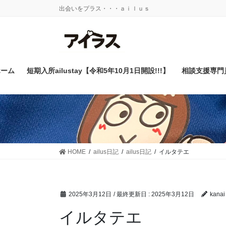
コ
ナ
出会いをプラス・・・ａｉｌｕｓ
ン
ビ
テ
ゲ
ン
ー
ツ
シ
に
ョ
ホーム
短期入所ailustay【令和5年10月1日開設!!!】
相談支援専門
移
ン
動
に
移
動
HOME
ailus日記
ailus日記
イルタテエ
2025年3月12日
/ 最終更新日 :
2025年3月12日
kanai
イルタテエ