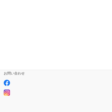
短期入所ailustay【令和5年10月1日開設!!!】
相談支援専門員
事業所さま専用
ailus日記
サービスについて
ご利用の流れ
求人情報【募集中】
お問い合わせ