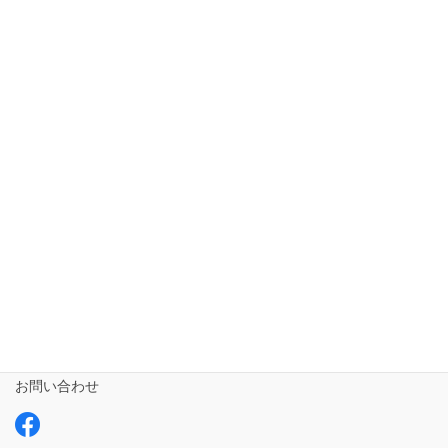
ホーム
短期入所ailustay【令和5年10月1日開設!!!】
相談支援専門員
事業所さま専用
ailus日記
サービスについて
ご利用の流れ
求人情報【募集中】
お問い合わせ