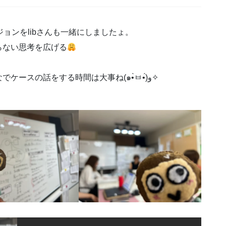
ジョンをlibさんも一緒にしましたょ。
らない思考を広げる
新しい相談員さんも今月から入ったのでみんなでケースの話をする時間は大事ね(๑•̀ㅂ•́)و✧