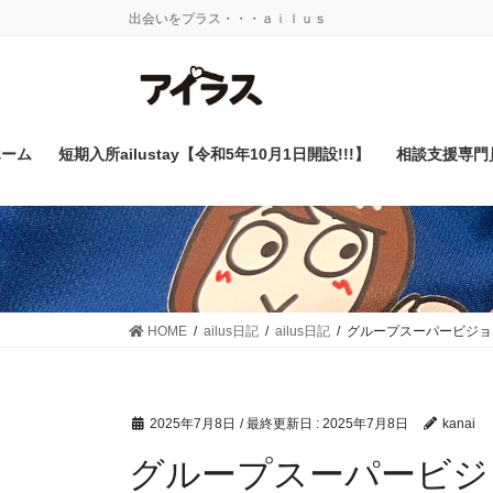
コ
ナ
出会いをプラス・・・ａｉｌｕｓ
ン
ビ
テ
ゲ
ン
ー
ツ
シ
に
ョ
ホーム
短期入所ailustay【令和5年10月1日開設!!!】
相談支援専門
移
ン
動
に
移
動
HOME
ailus日記
ailus日記
グループスーパービジョ
2025年7月8日
/ 最終更新日 :
2025年7月8日
kanai
グループスーパービジ