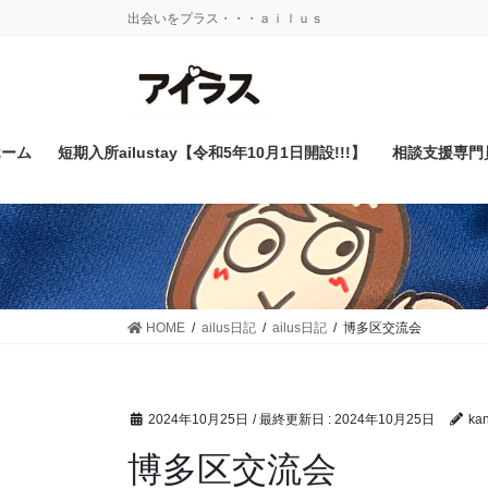
コ
ナ
出会いをプラス・・・ａｉｌｕｓ
ン
ビ
テ
ゲ
ン
ー
ツ
シ
に
ョ
ホーム
短期入所ailustay【令和5年10月1日開設!!!】
相談支援専門
移
ン
動
に
移
動
HOME
ailus日記
ailus日記
博多区交流会
2024年10月25日
/ 最終更新日 :
2024年10月25日
kan
博多区交流会