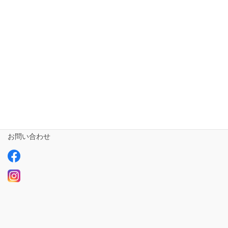
短期入所ailustay【令和5年10月1日開設!!!】
相談支援専門員
事業所さま専用
ailus日記
サービスについて
ご利用の流れ
求人情報【募集中】
お問い合わせ