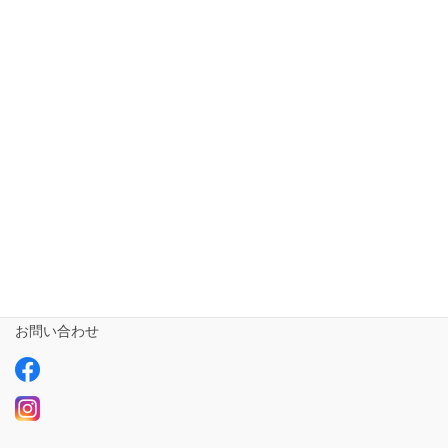
ホーム
短期入所ailustay【令和5年10月1日開設!!!】
相談支援専門員
事業所さま専用
ailus日記
サービスについて
ご利用の流れ
求人情報【募集中】
お問い合わせ