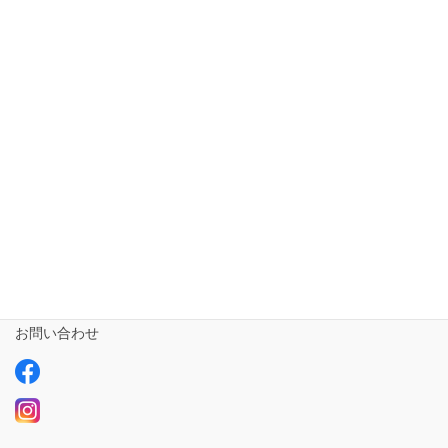
ホーム
短期入所ailustay【令和5年10月1日開設!!!】
相談支援専門員
事業所さま専用
ailus日記
サービスについて
ご利用の流れ
求人情報【募集中】
お問い合わせ