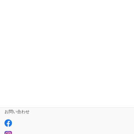
ホーム
短期入所ailustay【令和5年10月1日開設!!!】
相談支援専門員
事業所さま専用
ailus日記
サービスについて
ご利用の流れ
求人情報【募集中】
お問い合わせ