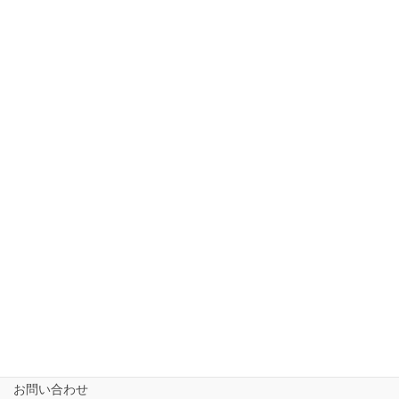
2021年6月
ホーム
短期入所ailustay【令和5年10月1日開設!!!】
相談支援専門員
事業所さま専用
ailus日記
サービスについて
ご利用の流れ
求人情報【募集中】
お問い合わせ