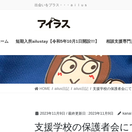
コ
ナ
出会いをプラス・・・ａｉｌｕｓ
ン
ビ
テ
ゲ
ン
ー
ツ
シ
に
ョ
ホーム
短期入所ailustay【令和5年10月1日開設!!!】
相談支援専門
移
ン
動
に
移
動
HOME
ailus日記
ailus日記
支援学校の保護者会にて
2023年11月9日
/ 最終更新日 :
2023年11月9日
kanai
支援学校の保護者会に