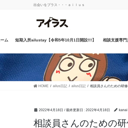
コ
ナ
出会いをプラス・・・ａｉｌｕｓ
ン
ビ
テ
ゲ
ン
ー
ツ
シ
に
ョ
ホーム
短期入所ailustay【令和5年10月1日開設!!!】
相談支援専門
移
ン
動
に
移
動
HOME
ailus日記
ailus日記
相談員さんのための研修
2022年4月18日
/ 最終更新日 :
2022年4月18日
kanai
相談員さんのための研