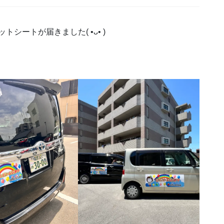
トシートが届きました( •ᴗ• )