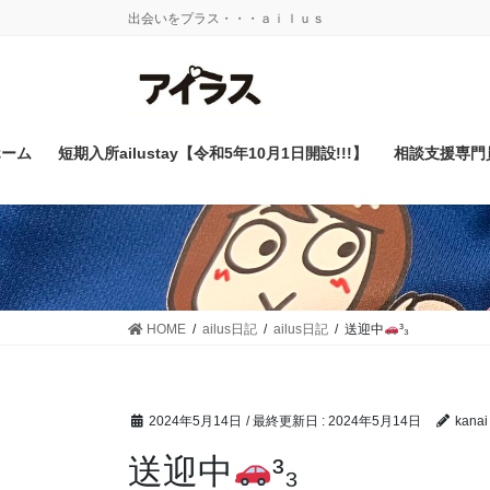
コ
ナ
出会いをプラス・・・ａｉｌｕｓ
ン
ビ
テ
ゲ
ン
ー
ツ
シ
に
ョ
ホーム
短期入所ailustay【令和5年10月1日開設!!!】
相談支援専門
移
ン
動
に
移
動
HOME
ailus日記
ailus日記
送迎中
³₃
2024年5月14日
/ 最終更新日 :
2024年5月14日
kanai
送迎中
³₃