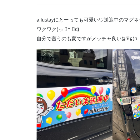
ailustayにとーっても可愛い♡送迎中のマグネッ
ワクワク(っ ॑꒳ ॑c)
自分で言うのも変ですがメッチャ良い(≧∇≦)b