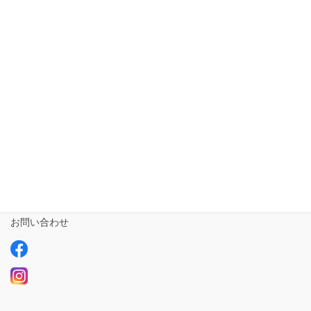
ホーム
短期入所ailustay【令和5年10月1日開設!!!】
相談支援専門員
事業所さま専用
ailus日記
サービスについて
ご利用の流れ
求人情報【募集中】
お問い合わせ