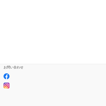
短期入所ailustay【令和5年10月1日開設!!!】
相談支援専門員
事業所さま専用
ailus日記
サービスについて
ご利用の流れ
求人情報【募集中】
お問い合わせ